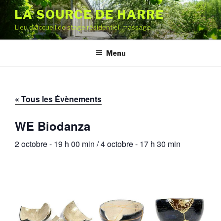
Aller
LA SOURCE DE HARRE
au
Lieu d'accueil de stage résidentiel, massage
contenu
principal
Menu
« Tous les Évènements
WE Biodanza
2 octobre - 19 h 00 min
/
4 octobre - 17 h 30 min