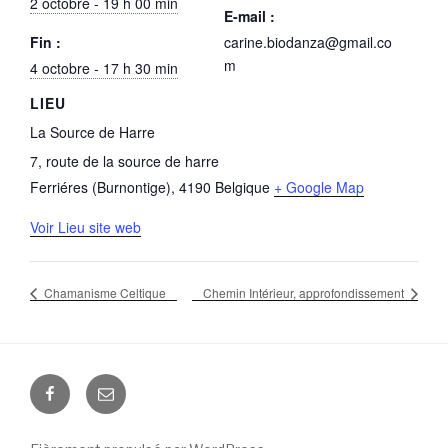
2 octobre - 19 h 00 min
E-mail :
Fin :
carine.biodanza@gmail.co
m
4 octobre - 17 h 30 min
LIEU
La Source de Harre
7, route de la source de harre
Ferriéres (Burnontige)
,
4190
Belgique
+ Google Map
Voir Lieu site web
Chamanisme Celtique
Chemin Intérieur, approfondissement
Facebook
E-
mail