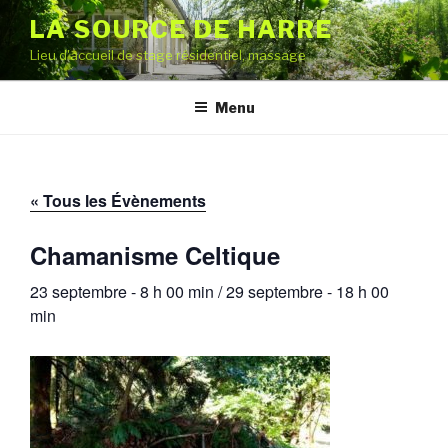
Aller
LA SOURCE DE HARRE
au
Lieu d'accueil de stage résidentiel, massage
contenu
principal
Menu
« Tous les Évènements
Chamanisme Celtique
23 septembre - 8 h 00 min
/
29 septembre - 18 h 00
min