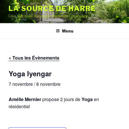
Aller
LA SOURCE DE HARRE
au
Lieu d'accueil de stage résidentiel, massage
contenu
principal
Menu
« Tous les Évènements
Yoga Iyengar
7 novembre
/
8 novembre
Amélie Mernier
propose 2 jours de
Yoga
en
résidentiel