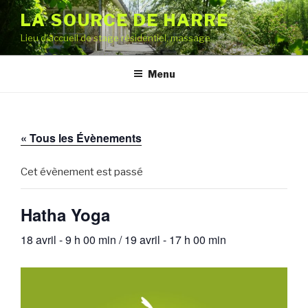
Aller
LA SOURCE DE HARRE
au
Lieu d'accueil de stage résidentiel, massage
contenu
principal
Menu
« Tous les Évènements
Cet évènement est passé
Hatha Yoga
18 avril - 9 h 00 min
/
19 avril - 17 h 00 min