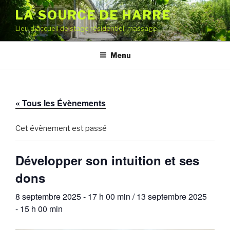
Aller
LA SOURCE DE HARRE
au
Lieu d'accueil de stage résidentiel, massage
contenu
principal
Menu
« Tous les Évènements
Cet évènement est passé
Développer son intuition et ses
dons
8 septembre 2025 - 17 h 00 min
/
13 septembre 2025
- 15 h 00 min