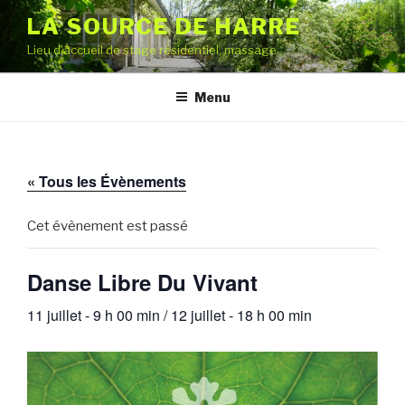
Aller
LA SOURCE DE HARRE
au
Lieu d'accueil de stage résidentiel, massage
contenu
principal
Menu
« Tous les Évènements
Cet évènement est passé
Danse Libre Du Vivant
11 juillet - 9 h 00 min
/
12 juillet - 18 h 00 min