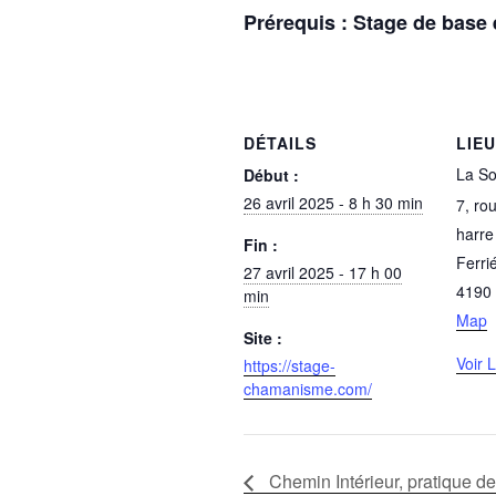
Prérequis : Stage de base
DÉTAILS
LIEU
La So
Début :
26 avril 2025 - 8 h 30 min
7, ro
harre
Fin :
Ferri
27 avril 2025 - 17 h 00
4190
min
Map
Site :
Voir 
https://stage-
chamanisme.com/
Chemin Intérieur, pratique d