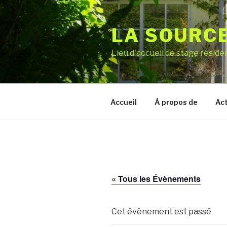
Aller
au
LA SOURC
contenu
principal
Lieu d'accueil de stage réside
Accueil
À propos de
Act
« Tous les Évènements
Cet évènement est passé