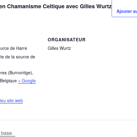
 en Chamanisme Celtique avec Gilles Wurtz
Ajouter a
ORGANISATEUR
urce de Harre
Gilles Wurtz
ute de la source de
éres (Burnontige)
,
Belgique
+ Google
Lieu site web
e base