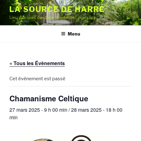
Aller
LA SOURCE DE HARRE
au
Lieu d'accueil de stage résidentiel, massage
contenu
principal
Menu
« Tous les Évènements
Cet évènement est passé
Chamanisme Celtique
27 mars 2025 - 9 h 00 min
/
28 mars 2025 - 18 h 00
min