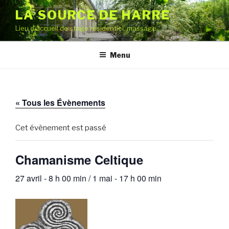
Aller
LA SOURCE DE HARRE
au
Lieu d'accueil de stage résidentiel, massage
contenu
principal
Menu
« Tous les Évènements
Cet évènement est passé
Chamanisme Celtique
27 avril - 8 h 00 min
/
1 mai - 17 h 00 min