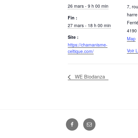
26 mars - 9 h 00 min
7, ro
harre
Fin :
Ferri
27 mars - 18 h 00 min
4190
Site :
Map
https://chamanisme-
Voir 
celtique.com/
WE Biodanza
Facebook
E-
mail