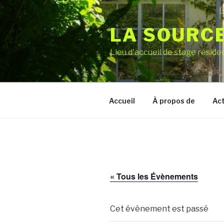
Aller
au
LA SOURC
contenu
principal
Lieu d'accueil de stage réside
Accueil
À propos de
Act
« Tous les Évènements
Cet évènement est passé