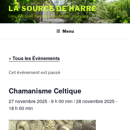
Aller
LA SOURCE DE HARRE
au
Lieu d'accueil de stage résidentiel, massage
contenu
principal
Menu
« Tous les Évènements
Cet évènement est passé
Chamanisme Celtique
27 novembre 2025 - 9 h 00 min
/
28 novembre 2025 -
18 h 00 min